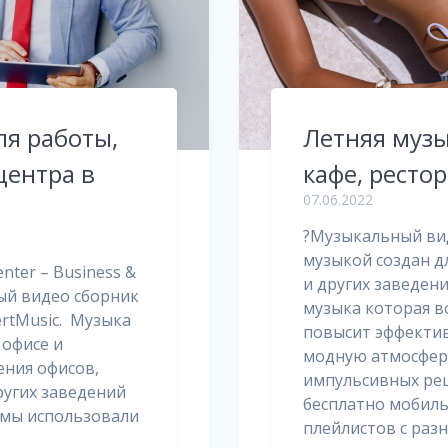
я работы,
Летняя музы
центра в
кафе, ресто
07.06.2022
?Музыкальный вид
музыкой создан д
center – Business &
и других заведен
ный видео сборник
музыка которая в
ertMusic. Музыка
повысит эффектив
 офисе и
модную атмосферу
ния офисов,
импульсивных ре
ругих заведений
бесплатно мобиль
 мы использовали
плейлистов с раз