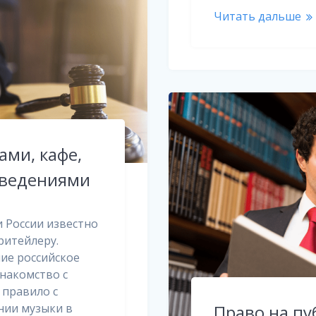
Читать дальше
ами, кафе,
аведениями
и России известно
ритейлеру.
ие российское
Знакомство с
 правило с
нии музыки в
Право на п