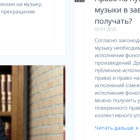
цензии на музыку,
музыки в за
: прекращение
получать?
02.01.2020
Согласно законод
музыку необходим
исполнение фоно
произведений. Др
публичное исполн
права) и право н
исполнений (смеж
исполнение фоно
можно получить у
поверенного прав
коллективного у
Читать дальше