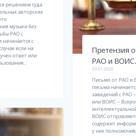
ся решением суда
ельных авторских
это
ния музыки без
ьбы РАО с
 начинается с
случае если на
Претензия о
учен ответ или
РАО и ВОИС.
льзования…
03.01.2020
Письмо от РАО и 
письма начинает
заведений с РАО 
или ВОИС – Всеро
интеллектуальной
ВОИС отправляетс
содержит информа
у них полномочия;