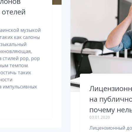
алонов
, отелей
раинской музыкой
таких как салоны
Музыкальный
дохновляющая,
 стилей pop, pop
ным темпом.
остичь таких
ности
ва импульсивных
Лицензионн
на публично
почему нел
03.01.2020
Лицензионный дог