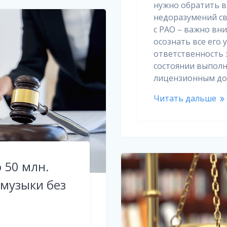
нужно обратить в
недоразумений с
с РАО – важно вн
осознать все его 
ответственность з
состоянии выпол
лицензионным дог
Читать дальше
 50 млн.
 музыки без