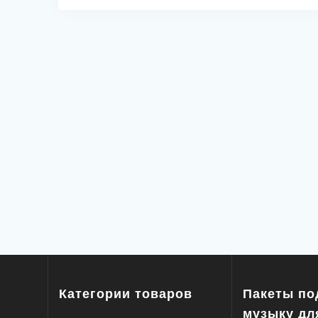
записям
Категории товаров
Пакеты по
музыку дл