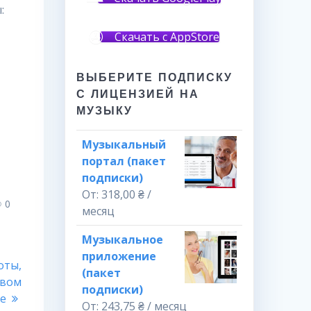
:
Скачать с AppStore
ВЫБЕРИТЕ ПОДПИСКУ
С ЛИЦЕНЗИЕЙ НА
МУЗЫКУ
Музыкальный
портал (пакет
подписки)
От:
318,00
₴
/
0
месяц
Музыкальное
приложение
оты,
(пакет
овом
подписки)
ке
От:
243,75
₴
/ месяц