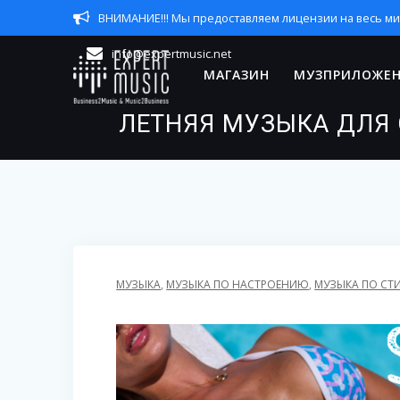
Перейти
ВНИМАНИЕ!!! Мы предоставляем лицензии на весь мир, 
к
контенту
info@expertmusic.net
МАГАЗИН
МУЗПРИЛОЖЕ
ЛЕТНЯЯ МУЗЫКА ДЛЯ 
МУЗЫКА
,
МУЗЫКА ПО НАСТРОЕНИЮ
,
МУЗЫКА ПО СТ