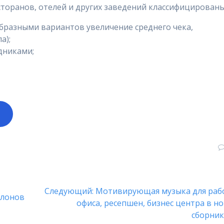
сторанов, отелей и других заведений классифицированы
бразными вариантов увеличение среднего чека,
а);
дниками;
о
Следующая
Следующий:
Мотивирующая музыка для раб
алонов
запись:
офиса, ресепшен, бизнес центра в н
сборни