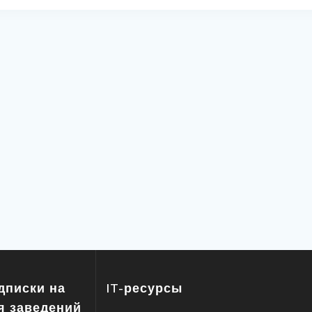
дписки на
IT-ресурсы
я заведений