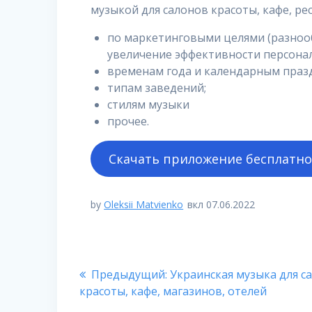
музыкой для салонов красоты, кафе, ре
по маркетинговыми целями (разноо
увеличение эффективности персонал
временам года и календарным праз
типам заведений;
стилям музыки
прочее.
Скачать приложение бесплатн
by
Oleksii Matvienko
вкл 07.06.2022
Навигация
Предыдущая
Предыдущий:
Украинская музыка для с
по
запись:
красоты, кафе, магазинов, отелей